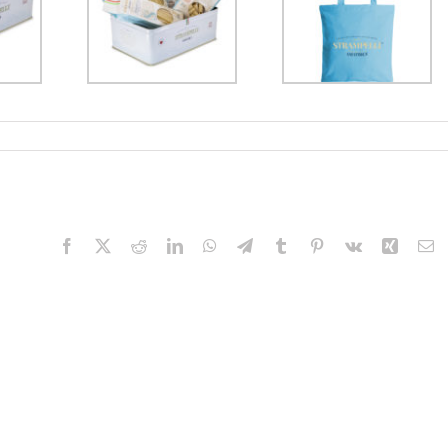
Facebook
X
Reddit
LinkedIn
WhatsApp
Telegram
Tumblr
Pinterest
Vk
Xing
Em