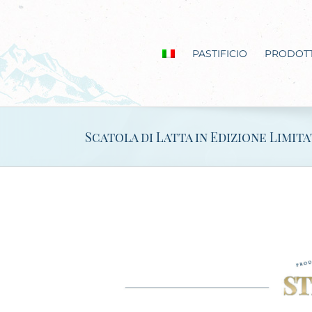
Salta
al
contenuto
PASTIFICIO
PRODOTT
Scatola di Latta in Edizione Limita
Ingrandisci
immagine