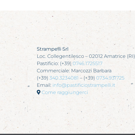
Strampelli Srl
Loc. Collegentilesco – 02012 Amatrice (RI)
Pastificio: (+39)
0746.1725517
Commerciale: Marcozzi Barbara
(+39)
340.3234081
– (+39)
0734.931725
Email:
info@pastificiostrampelli.it
Come raggiungerci