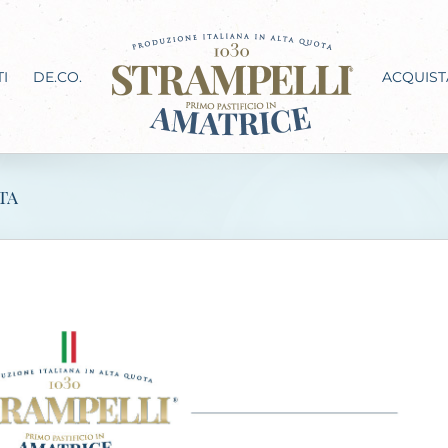
I
DE.CO.
ACQUIST
ta