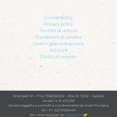
Cookie policy
Privacy policy
Termini di utilizzo
Condizioni di vendita
Centro gestione privacy
Account
Diritto di recesso
Strampelli Srl – P.Iva: 13960561002 – REA: RI-72132 – Capitale
sociale I.V. € 420.000
Società Soggetta a controllo e coordinamento da Vivien Pro Salus
Srl – P.I. 02274530449
Sito e foto realizzati da
FDesign Srl