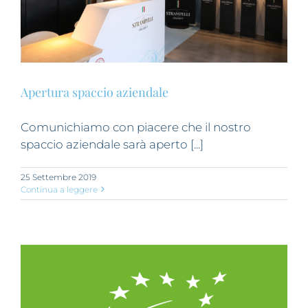
Apertura spaccio aziendale
Comunichiamo con piacere che il nostro
spaccio aziendale sarà aperto [...]
25 Settembre 2019
Continua a leggere