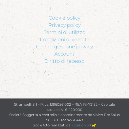
Cookie policy
Privacy policy
Termini di utilizzo
Condizioni di vendita
Centro gestione privacy
Account
Diritto di recesso
Strampelli Srl – P.Iva: 13960561002 – REA: RI-72132 – Capitale
sociale I.V. € 420.000
Società Soggetta a controllo e coordinamento da Vivien Pro Salus
Srl – P.I. 02274530449
Sito e foto realizzati da
FDesign Srl