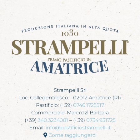
Strampelli Srl
Loc. Collegentilesco – 02012 Amatrice (RI)
Pastificio: (+39)
0746.1725517
Commerciale: Marcozzi Barbara
(+39)
340.3234081
– (+39)
0734.931725
Email:
info@pastificiostrampelli.it
Come raggiungerci