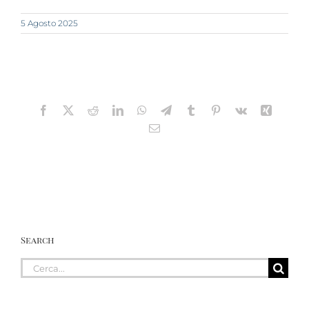
5 Agosto 2025
Facebook
X
Reddit
LinkedIn
WhatsApp
Telegram
Tumblr
Pinterest
Vk
Xing
Email
Search
Cerca
per: