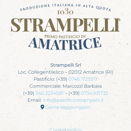
Strampelli Srl
Loc. Collegentilesco – 02012 Amatrice (RI)
Pastificio: (+39)
0746.1725517
Commerciale: Marcozzi Barbara
(+39)
340.3234081
– (+39)
0734.931725
Email:
info@pastificiostrampelli.it
Come raggiungerci
Cookie policy