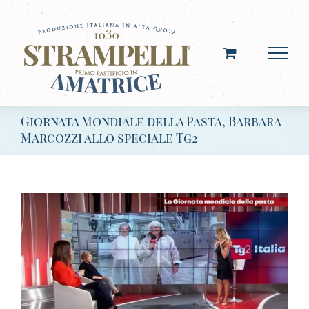
Salta
al
contenuto
Giornata Mondiale della Pasta, Barbara
Marcozzi allo speciale Tg2
Ingrandisci
immagine