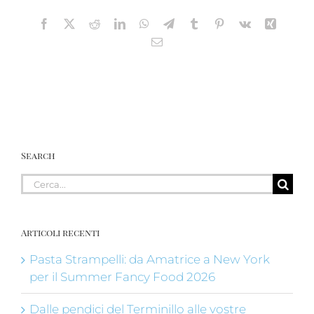
Facebook
X
Reddit
LinkedIn
WhatsApp
Telegram
Tumblr
Pinterest
Vk
Xing
Email
Search
Cerca
per:
Articoli recenti
Pasta Strampelli: da Amatrice a New York
per il Summer Fancy Food 2026
Dalle pendici del Terminillo alle vostre