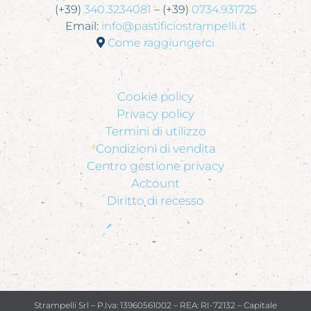
(+39)
340.3234081
– (+39)
0734.931725
Email:
info@pastificiostrampelli.it
Come raggiungerci
Cookie policy
Privacy policy
Termini di utilizzo
Condizioni di vendita
Centro gestione privacy
Account
Diritto di recesso
Strampelli Srl – P.Iva: 13960561002 – REA: RI-72132 – Capitale