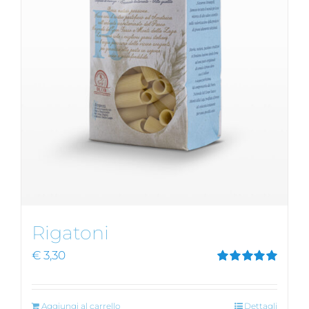
Rigatoni
€
3,30
Valutato
5.00
su 5
Aggiungi al carrello
Dettagli