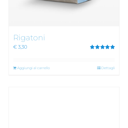
Rigatoni
€
3,30
Valutato
5.00
su 5
Aggiungi al carrello
Dettagli