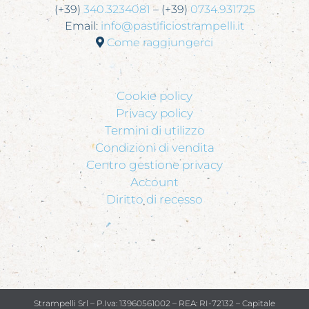
(+39)
340.3234081
– (+39)
0734.931725
Email:
info@pastificiostrampelli.it
Come raggiungerci
Cookie policy
Privacy policy
Termini di utilizzo
Condizioni di vendita
Centro gestione privacy
Account
Diritto di recesso
Strampelli Srl – P.Iva: 13960561002 – REA: RI-72132 – Capitale