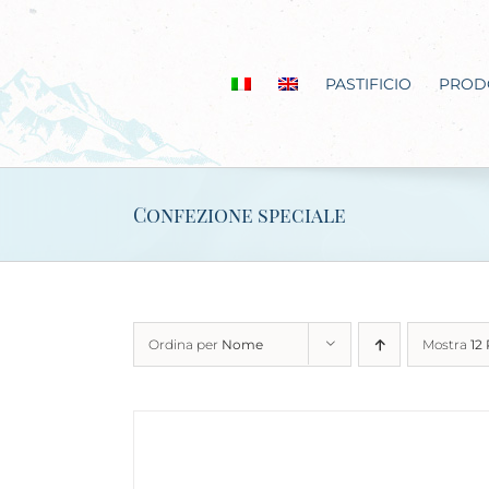
Salta
al
contenuto
PASTIFICIO
PROD
Confezione speciale
Ordina per
Nome
Mostra
12